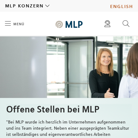
MLP
mlp konzern
english
menü
Inhalt
diese website durchsuchen
presse
pressemitteilungen finden
investoren
ad hoc mitteilungen finden
karriere
Offene Stellen bei MLP
"Bei MLP wurde ich herzlich im Unternehmen aufgenommen
und ins Team integriert. Neben einer ausgeprägten Teamkultur
ist selbständiges und eigenverantwortliches Arbeiten