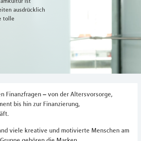
amkultur ist
eiten ausdrücklich
 tolle
en Finanzfragen – von der Altersvorsorge,
t bis hin zur Finanzierung,
ft.
and viele kreative und motivierte Menschen am
Gruppe gehören die Marken