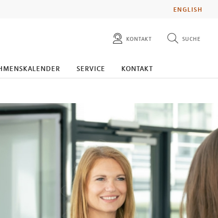
ENGLISH
kontakt
suche
diese website durchsuchen
presse
hmenskalender
service
kontakt
pressemitteilungen finden
investoren
ad hoc mitteilungen finden
karriere