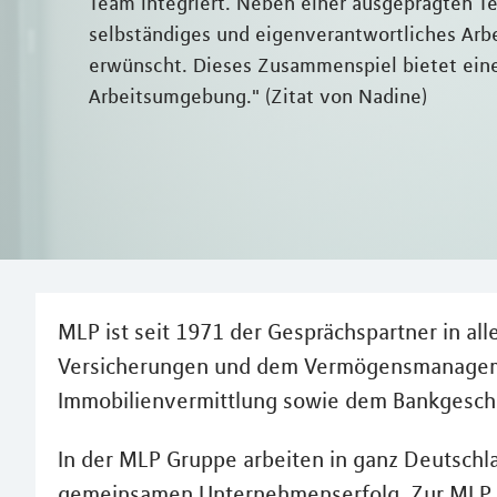
Team integriert. Neben einer ausgeprägten Te
selbständiges und eigenverantwortliches Arb
erwünscht. Dieses Zusammenspiel bietet eine
Arbeitsumgebung." (Zitat von Nadine)
MLP ist seit 1971 der Gesprächspartner in all
Versicherungen und dem Vermögensmanagemen
Immobilienvermittlung sowie dem Bankgeschä
In der MLP Gruppe arbeiten in ganz Deutschl
gemeinsamen Unternehmenserfolg. Zur MLP 