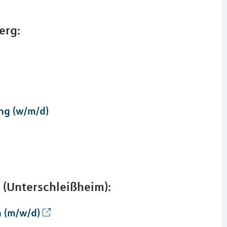
erg:
ng (w/m/d)
(Unterschleißheim):
n (m/w/d)