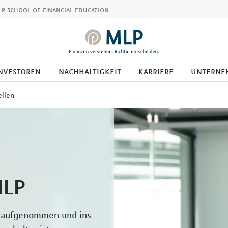
p school of financial education
nvestoren
nachhaltigkeit
karriere
unterne
ellen
MLP
n aufgenommen und ins